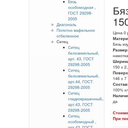
Бязь
Бя
особомодная ,
ГОСТ 29298-
150
2005
Диагональ
Полотно вафельное
Цена 0 
отбеленное
Матери
Ситец
Бязь из
Ситец
Размер
белоземельный,
намотка
арт. 43, ГОСТ
Ширина
29298-2005
150 ± 2
Ситец
Поверх
белоземельный,
146 ± 7 
арт.44, ГОСТ
Состав
29298-2005
100% х
Ситец
Наличи
гладкокрашенный,.
да
арт.43, ГОСТ
29298-2005
Стоимос
Ситец
При пок
особомодный ,
арт.43, ГОСТ